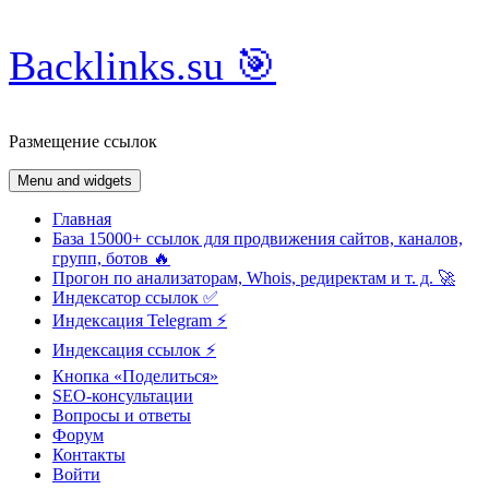
Skip
Backlinks.su 🎯
to
content
Размещение ссылок
Menu and widgets
Главная
База 15000+ ссылок для продвижения сайтов, каналов,
групп, ботов 🔥
Прогон по анализаторам, Whois, редиректам и т. д. 🚀
Индексатор ссылок ✅
Индексация Telegram ⚡️
Индексация ссылок ⚡️
Кнопка «Поделиться»
SEO-консультации
Вопросы и ответы
Форум
Контакты
Войти