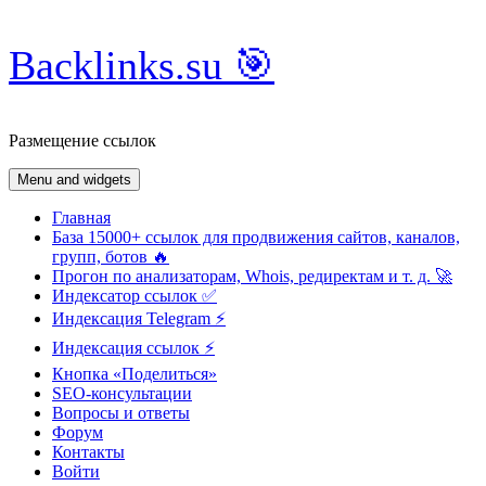
Skip
Backlinks.su 🎯
to
content
Размещение ссылок
Menu and widgets
Главная
База 15000+ ссылок для продвижения сайтов, каналов,
групп, ботов 🔥
Прогон по анализаторам, Whois, редиректам и т. д. 🚀
Индексатор ссылок ✅
Индексация Telegram ⚡️
Индексация ссылок ⚡️
Кнопка «Поделиться»
SEO-консультации
Вопросы и ответы
Форум
Контакты
Войти