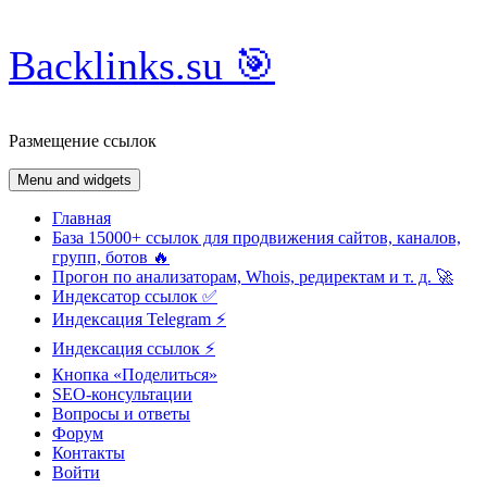
Skip
Backlinks.su 🎯
to
content
Размещение ссылок
Menu and widgets
Главная
База 15000+ ссылок для продвижения сайтов, каналов,
групп, ботов 🔥
Прогон по анализаторам, Whois, редиректам и т. д. 🚀
Индексатор ссылок ✅
Индексация Telegram ⚡️
Индексация ссылок ⚡️
Кнопка «Поделиться»
SEO-консультации
Вопросы и ответы
Форум
Контакты
Войти