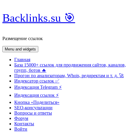
Skip
Backlinks.su 🎯
to
content
Размещение ссылок
Menu and widgets
Главная
База 15000+ ссылок для продвижения сайтов, каналов,
групп, ботов 🔥
Прогон по анализаторам, Whois, редиректам и т. д. 🚀
Индексатор ссылок ✅
Индексация Telegram ⚡️
Индексация ссылок ⚡️
Кнопка «Поделиться»
SEO-консультации
Вопросы и ответы
Форум
Контакты
Войти