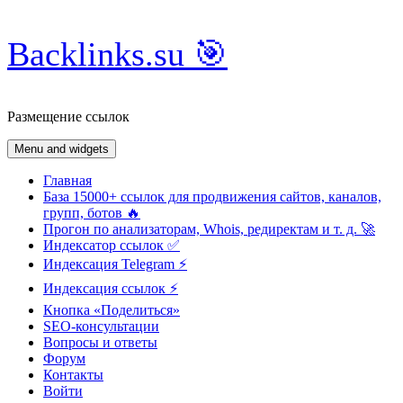
Skip
Backlinks.su 🎯
to
content
Размещение ссылок
Menu and widgets
Главная
База 15000+ ссылок для продвижения сайтов, каналов,
групп, ботов 🔥
Прогон по анализаторам, Whois, редиректам и т. д. 🚀
Индексатор ссылок ✅
Индексация Telegram ⚡️
Индексация ссылок ⚡️
Кнопка «Поделиться»
SEO-консультации
Вопросы и ответы
Форум
Контакты
Войти