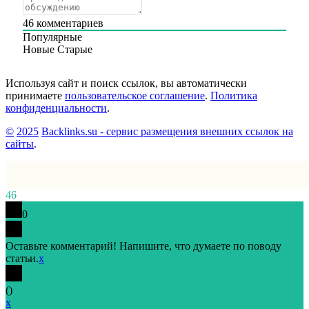
46
комментариев
Популярные
Новые
Старые
Используя сайт и поиск ссылок, вы автоматически
принимаете
пользовательское соглашение
.
Политика
конфиденциальности
.
©
2025
Backlinks.su - сервис размещения внешних ссылок на
сайты
.
46
0
Оставьте комментарий! Напишите, что думаете по поводу
статьи.
x
(
)
x