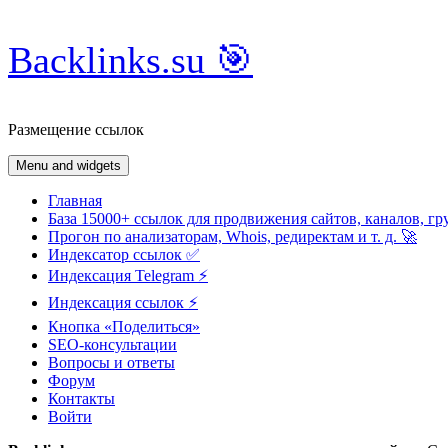
Skip
Backlinks.su 🎯
to
content
Размещение ссылок
Menu and widgets
Главная
База 15000+ ссылок для продвижения сайтов, каналов, гр
Прогон по анализаторам, Whois, редиректам и т. д. 🚀
Индексатор ссылок ✅
Индексация Telegram ⚡️
Индексация ссылок ⚡️
Кнопка «Поделиться»
SEO-консультации
Вопросы и ответы
Форум
Контакты
Войти