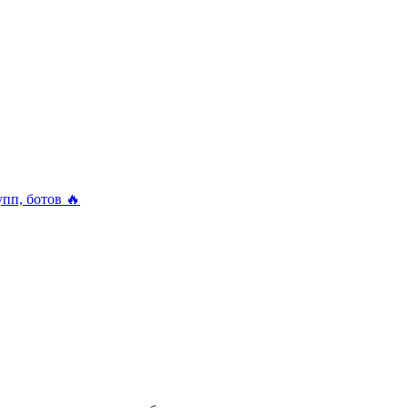
упп, ботов 🔥