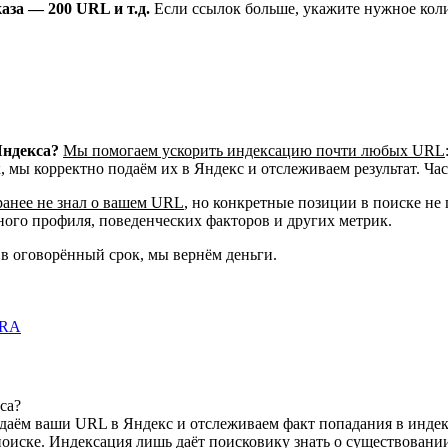
аза — 200 URL и т.д.
Если ссылок больше, укажите нужное колич
Яндекса?
Мы помогаем ускорить индексацию почти любых URL
к, мы корректно подаём их в Яндекс и отслеживаем результат. Ча
ранее не знал о вашем URL
, но конкретные позиции в поиске не
чного профиля, поведенческих факторов и других метрик.
 в оговорённый срок, мы вернём деньги.
ovRA
са?
аём ваши URL в Яндекс и отслеживаем факт попадания в индекс
поиске. Индексация лишь даёт поисковику знать о существовани