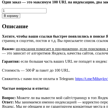
составляла
Один заказ — это максимум 100 URL на индексацию, два зак
500 ₽.
1000 ₽.
Количество
товара
В корзину
Индексация
ссылок
Описание
в
Яндексе:
сайты,
Хотите, чтобы ваши ссылки быстрее появлялись в поиске 
блоги,
страниц в соцсетях, постов и т.д. Вы присылаете список ссыло
форумы,
Важно:
индексация помогает в продвижении, если поисковик 
соцсети
— это зависит от алгоритмов Яндекса, качества сайтов, ссыло
и
т.
Гарантия:
если большая часть ваших URL не попадет в индекс
д.
Стоимость — 500 ₽ за пакет до 100 URL.
Свяжитесь с нами после оплаты в Telegram:
https://t.me/Mihayl
Частые вопросы и ответы:
Вопрос:
Можете ли вы вывести мой сайт/страницу в топ Яндек
Ответ:
Мы занимаемся именно индексацией — корректно перед
Яндекс. Мы не обещаем и не гарантируем конкретные места в 