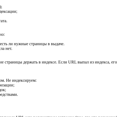
);
дексации;
ата.
но:
 есть ли нужные страницы в выдаче.
ла нет.
ие страницы держать в индексе. Если URL выпал из индекса, ег
ом. Не индексируем:
ризации;
ок;
едствами.