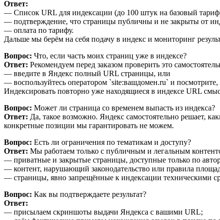
Ответ:
— Список URL для индексации (до 100 штук на базовый тариф
— подтверждение, что страницы публичны и не закрыты от ин
— оплата по тарифу.
Дальше мы берём на себя подачу в индекс и мониторинг результ
Вопрос:
Что, если часть моих страниц уже в индексе?
Ответ:
Рекомендуем перед заказом проверить это самостоятель
— введите в Яндекс полный URL страницы, или
— воспользуйтесь оператором `site:вашдомен.ru` и посмотрите,
Индексировать повторно уже находящиеся в индексе URL смыс
Вопрос:
Может ли страница со временем выпасть из индекса?
Ответ:
Да, такое возможно. Яндекс самостоятельно решает, как
конкретные позиции мы гарантировать не можем.
Вопрос:
Есть ли ограничения по тематикам и доступу?
Ответ:
Мы работаем только с публичным и легальным контент
— приватные и закрытые страницы, доступные только по авто
— контент, нарушающий законодательство или правила площад
— страницы, явно запрещённые к индексации техническими ср
Вопрос:
Как вы подтверждаете результат?
Ответ:
— присылаем скриншоты выдачи Яндекса с вашими URL;