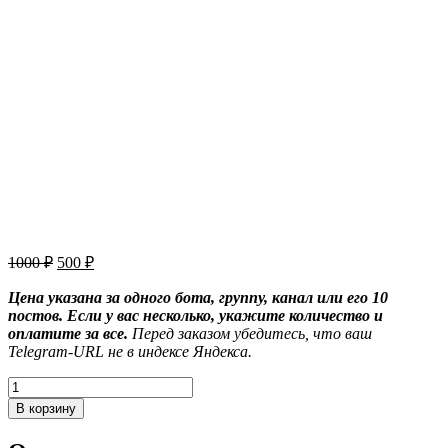
Первоначальная
Текущая
1000
₽
500
₽
цена
цена:
составляла
Цена указана за одного бота, группу, канал или его 10
500 ₽.
постов. Если у вас несколько, укажите количество и
1000 ₽.
оплатите за все.
Перед заказом убедитесь, что ваш
Telegram-URL не в индексе Яндекса.
Количество
товара
В корзину
Индексация
Telegram-