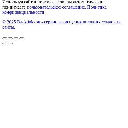
Используя сайт и поиск ссылок, вы автоматически
записям
принимаете
пользовательское соглашение
.
Политика
конфиденциальности
.
©
2025
Backlinks.su - сервис размещения внешних ссылок на
сайты
.