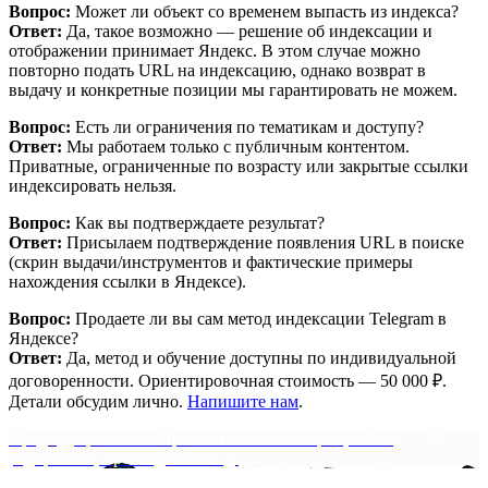
Вопрос:
Может ли объект со временем выпасть из индекса?
Ответ:
Да, такое возможно — решение об индексации и
отображении принимает Яндекс. В этом случае можно
повторно подать URL на индексацию, однако возврат в
выдачу и конкретные позиции мы гарантировать не можем.
Вопрос:
Есть ли ограничения по тематикам и доступу?
Ответ:
Мы работаем только с публичным контентом.
Приватные, ограниченные по возрасту или закрытые ссылки
индексировать нельзя.
Вопрос:
Как вы подтверждаете результат?
Ответ:
Присылаем подтверждение появления URL в поиске
(скрин выдачи/инструментов и фактические примеры
нахождения ссылки в Яндексе).
Вопрос:
Продаете ли вы сам метод индексации Telegram в
Яндексе?
Ответ:
Да, метод и обучение доступны по индивидуальной
договоренности. Ориентировочная стоимость — 50 000 ₽.
Детали обсудим лично.
Напишите нам
.
Навигация
Previous
Предыдущая статья
Прогон по анализаторам, whois,
post:
редиректам, прокладкам и т. д.
по