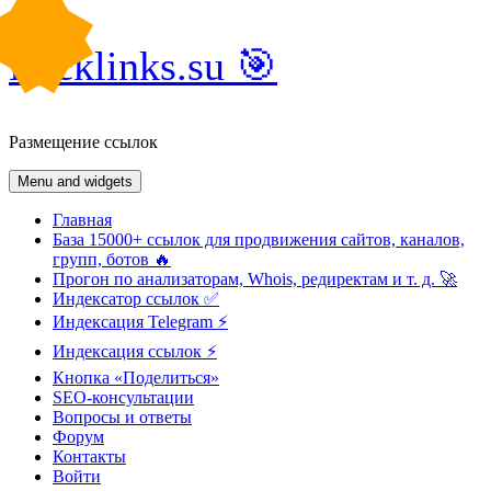
Skip
Backlinks.su 🎯
to
content
Размещение ссылок
Menu and widgets
Главная
База 15000+ ссылок для продвижения сайтов, каналов,
групп, ботов 🔥
Прогон по анализаторам, Whois, редиректам и т. д. 🚀
Индексатор ссылок ✅
Индексация Telegram ⚡️
Индексация ссылок ⚡️
Кнопка «Поделиться»
SEO-консультации
Вопросы и ответы
Форум
Контакты
Войти