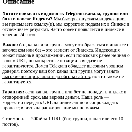
Описание
канала,
группы,
бота
Хотите повысить видимость Telegram‑канала, группы или
или
бота в поиске Яндекса?
Мы быстро запускаем индексацию:
ленты
вы присылаете ссылку(и), мы корректно подаем их в Яндекс и
постов
отслеживаем результат. Часто объект появляется в индексе в
в
течение 24 часов.
Яндексе
Важно:
бот, канал или группа могут отображаться в индексе с
заголовком или без – это зависит от Яндекса. Индексация
может помочь в продвижении, если поисковик ранее не знал о
вашем URL, но конкретные позиции в выдаче не
гарантируются. Домен Telegram обладает высоким уровнем
доверия, поэтому
ваш бот, канал или группа могут занять
высокие позиции, вплоть до обгона сайтов
, но это также не
гарантируется.
Гарантия:
если канал, группа или бот не попадут в индекс в
оговоренный срок, мы вернем деньги. Наша роль —
корректно передать URL на индексацию и сопровождать
процесс; влиять на ранжирование мы не можем.
Стоимость — 500 ₽ за 1 URL (бот, группа, канал или его 10
постов).