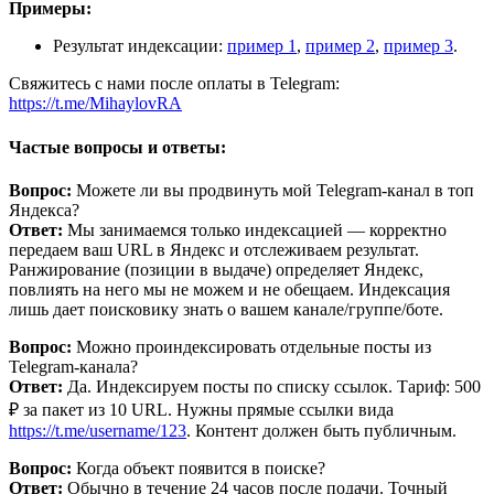
Примеры:
Результат индексации:
пример 1
,
пример 2
,
пример 3
.
Свяжитесь с нами после оплаты в Telegram:
https://t.me/MihaylovRA
Частые вопросы и ответы:
Вопрос:
Можете ли вы продвинуть мой Telegram‑канал в топ
Яндекса?
Ответ:
Мы занимаемся только индексацией — корректно
передаем ваш URL в Яндекс и отслеживаем результат.
Ранжирование (позиции в выдаче) определяет Яндекс,
повлиять на него мы не можем и не обещаем. Индексация
лишь дает поисковику знать о вашем канале/группе/боте.
Вопрос:
Можно проиндексировать отдельные посты из
Telegram‑канала?
Ответ:
Да. Индексируем посты по списку ссылок. Тариф: 500
₽ за пакет из 10 URL. Нужны прямые ссылки вида
https://t.me/username/123
. Контент должен быть публичным.
Вопрос:
Когда объект появится в поиске?
Ответ:
Обычно в течение 24 часов после подачи. Точный