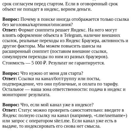
срок согласуем перед стартом. Если в оговоренный срок
объект не попадет в индекс, вернем деньги.
Вопрос:
Почему в поиске иногда отображается только ссылка
без заголовка/картинки/описания?
Ответ:
Формат сниппета решает Яндекс. На него могут
влиять оформление объекта в Telegram, наличие внешних
ссылок,
реальные переходы из Яндекс Браузера,
активность и
другие факторы. Мы можем повысить шансы на
расширенный сниппет (поставим внешние ссылки,
симулируем переходы по ним из разных браузеров).
Стоимость — 5 000 ₽. Результат не гарантируется.
Вопрос:
Что нужно от меня для старта?
Ответ:
Ссылки на канал/бот/группу или посты,
подтверждение, что они публичные, и оплата по тарифу.
Остальное — наша зона ответственности: подача в индекс и
мониторинг результата.
Вопрос:
Что, если мой канал уже в индексе?
Ответ:
Статус можно проверить самостоятельно: введите в
Яндекс полную ссылку на канал (например, «t.me/username»)
или запрос с оператором site:t.me. Если канал уже есть в
выдаче, то индексировать его снова нет смысла.