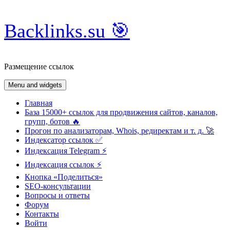
Skip
Backlinks.su 🎯
to
content
Размещение ссылок
Menu and widgets
Главная
База 15000+ ссылок для продвижения сайтов, каналов,
групп, ботов 🔥
Прогон по анализаторам, Whois, редиректам и т. д. 🚀
Индексатор ссылок ✅
Индексация Telegram ⚡️
Индексация ссылок ⚡️
Кнопка «Поделиться»
SEO-консультации
Вопросы и ответы
Форум
Контакты
Войти