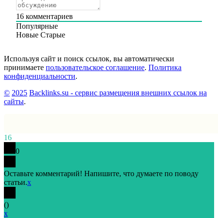
16
комментариев
Популярные
Новые
Старые
Используя сайт и поиск ссылок, вы автоматически
принимаете
пользовательское соглашение
.
Политика
конфиденциальности
.
©
2025
Backlinks.su - сервис размещения внешних ссылок на
сайты
.
16
0
Оставьте комментарий! Напишите, что думаете по поводу
статьи.
x
(
)
x