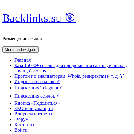
Skip
Backlinks.su 🎯
to
content
Размещение ссылок
Menu and widgets
Главная
База 15000+ ссылок для продвижения сайтов, каналов,
групп, ботов 🔥
Прогон по анализаторам, Whois, редиректам и т. д. 🚀
Индексатор ссылок ✅
Индексация Telegram ⚡️
Индексация ссылок ⚡️
Кнопка «Поделиться»
SEO-консультации
Вопросы и ответы
Форум
Контакты
Войти