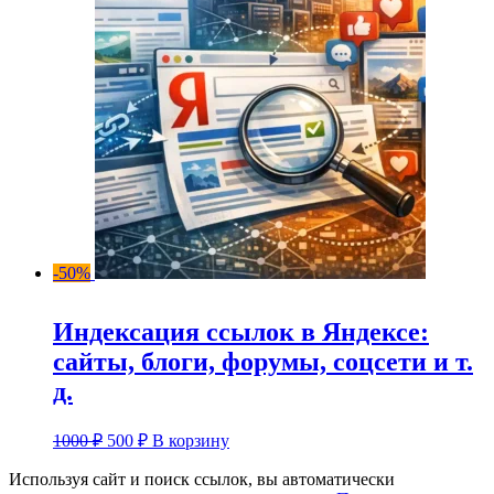
-50%
Индексация ссылок в Яндексе:
сайты, блоги, форумы, соцсети и т.
д.
Первоначальная
Текущая
1000
₽
500
₽
В корзину
цена
цена:
составляла
Используя сайт и поиск ссылок, вы автоматически
500 ₽.