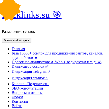
Skip
Backlinks.su 🎯
to
content
Размещение ссылок
Menu and widgets
Главная
База 15000+ ссылок для продвижения сайтов, каналов,
групп, ботов 🔥
Прогон по анализаторам, Whois, редиректам и т. д. 🚀
Индексатор ссылок ✅
Индексация Telegram ⚡️
Индексация ссылок ⚡️
Кнопка «Поделиться»
SEO-консультации
Вопросы и ответы
Форум
Контакты
Войти