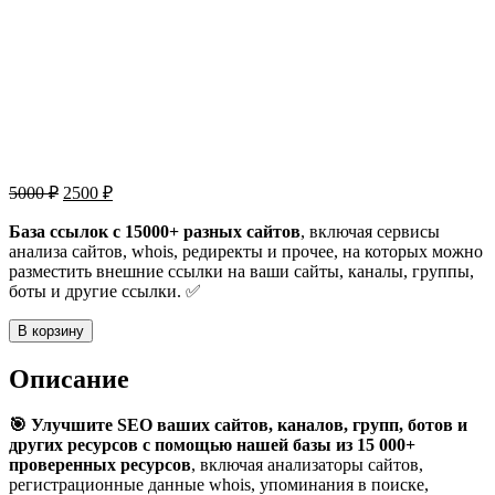
Первоначальная
Текущая
5000
₽
2500
₽
цена
цена:
составляла
База ссылок с 15000+ разных сайтов
2500 ₽.
, включая сервисы
анализа сайтов, whois, редиректы и прочее, на которых можно
5000 ₽.
разместить внешние ссылки на ваши сайты, каналы, группы,
боты и другие ссылки. ✅
Количество
В корзину
товара
База
Описание
15000+
ссылок
🎯 Улучшите SEO ваших сайтов, каналов, групп, ботов и
для
других ресурсов с помощью нашей базы из 15 000+
продвижения
проверенных ресурсов
, включая анализаторы сайтов,
сайтов,
регистрационные данные whois, упоминания в поиске,
каналов,