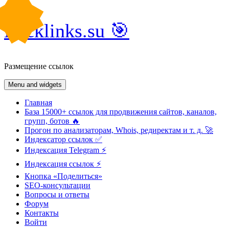
Skip
Backlinks.su 🎯
to
content
Размещение ссылок
Menu and widgets
Главная
База 15000+ ссылок для продвижения сайтов, каналов,
групп, ботов 🔥
Прогон по анализаторам, Whois, редиректам и т. д. 🚀
Индексатор ссылок ✅
Индексация Telegram ⚡️
Индексация ссылок ⚡️
Кнопка «Поделиться»
SEO-консультации
Вопросы и ответы
Форум
Контакты
Войти