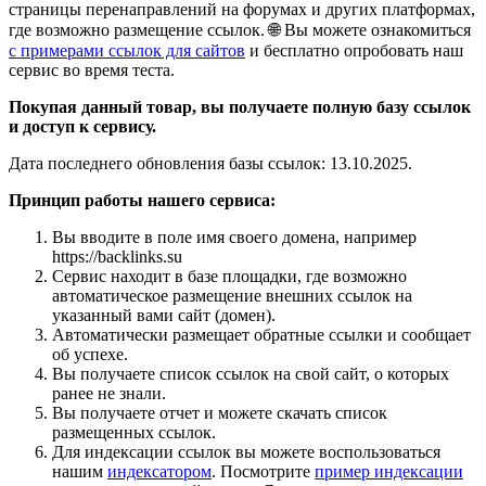
страницы перенаправлений на форумах и других платформах,
групп,
где возможно размещение ссылок. 🌐
Вы можете ознакомиться
ботов
и
с примерами ссылок для сайтов
и бесплатно опробовать наш
т.
сервис во время теста.
д.
Покупая данный товар, вы получаете полную базу ссылок
и доступ к сервису.
Дата последнего обновления базы ссылок: 13.10.2025.
Принцип работы нашего сервиса:
Вы вводите в поле имя своего домена, например
https://backlinks.su
Сервис находит в базе площадки, где возможно
автоматическое размещение внешних ссылок на
указанный вами сайт (домен).
Автоматически размещает обратные ссылки и сообщает
об успехе.
Вы получаете список ссылок на свой сайт, о которых
ранее не знали.
Вы получаете отчет и можете скачать список
размещенных ссылок.
Для индексации ссылок вы можете воспользоваться
нашим
индексатором
. Посмотрите
пример индексации