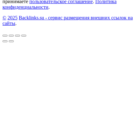
принимаете
пользовательское соглашение
.
Политика
конфиденциальности
.
©
2025
Backlinks.su - сервис размещения внешних ссылок на
сайты
.