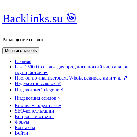
Skip
Backlinks.su 🎯
to
content
Размещение ссылок
Menu and widgets
Главная
База 15000+ ссылок для продвижения сайтов, каналов,
групп, ботов 🔥
Прогон по анализаторам, Whois, редиректам и т. д. 🚀
Индексатор ссылок ✅
Индексация Telegram ⚡️
Индексация ссылок ⚡️
Кнопка «Поделиться»
SEO-консультации
Вопросы и ответы
Форум
Контакты
Войти