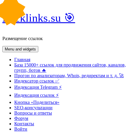
Skip
Backlinks.su 🎯
to
content
Размещение ссылок
Menu and widgets
Главная
База 15000+ ссылок для продвижения сайтов, каналов,
групп, ботов 🔥
Прогон по анализаторам, Whois, редиректам и т. д. 🚀
Индексатор ссылок ✅
Индексация Telegram ⚡️
Индексация ссылок ⚡️
Кнопка «Поделиться»
SEO-консультации
Вопросы и ответы
Форум
Контакты
Войти