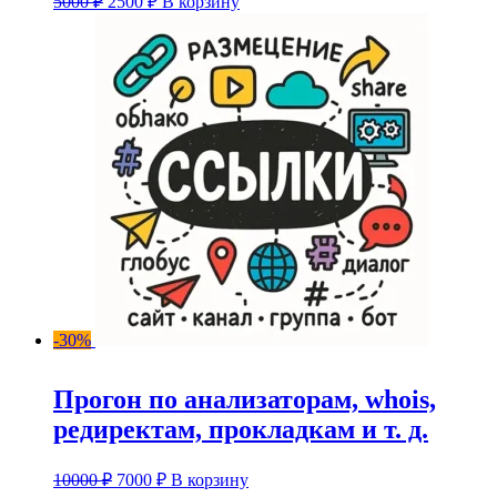
5000
₽
2500
₽
В корзину
цена
цена:
составляла
2500 ₽.
5000 ₽.
-30%
Прогон по анализаторам, whois,
редиректам, прокладкам и т. д.
Первоначальная
Текущая
10000
₽
7000
₽
В корзину
цена
цена: