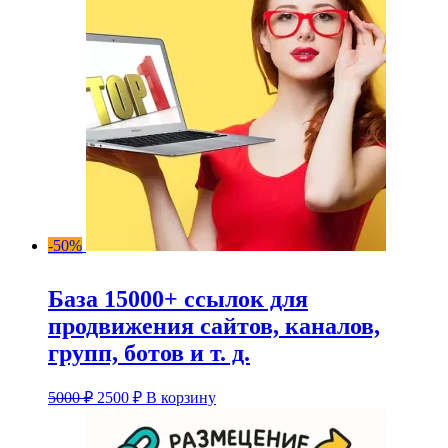
-50%
База 15000+ ссылок для
продвижения сайтов, каналов,
групп, ботов и т. д.
Первоначальная
Текущая
5000
₽
2500
₽
В корзину
цена
цена:
составляла
2500 ₽.