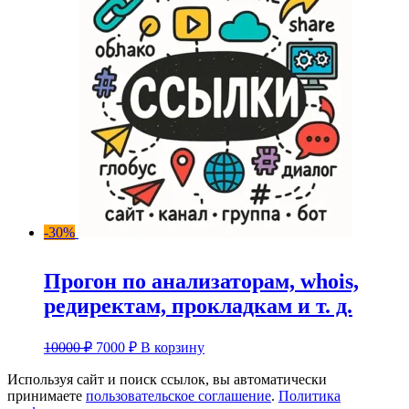
5000 ₽.
-30%
Прогон по анализаторам, whois,
редиректам, прокладкам и т. д.
Первоначальная
Текущая
10000
₽
7000
₽
В корзину
цена
цена:
составляла
Используя сайт и поиск ссылок, вы автоматически
7000 ₽.
принимаете
пользовательское соглашение
10000 ₽.
.
Политика