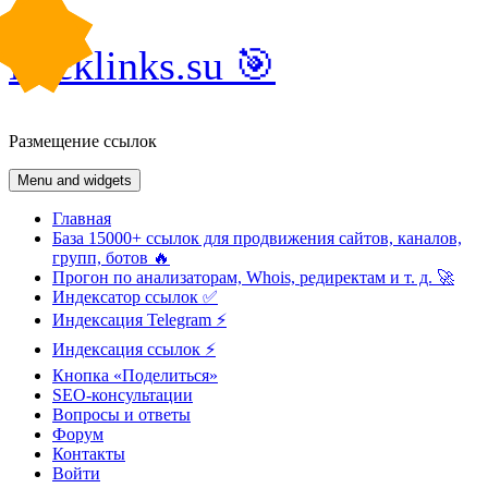
Skip
Backlinks.su 🎯
to
content
Размещение ссылок
Menu and widgets
Главная
База 15000+ ссылок для продвижения сайтов, каналов,
групп, ботов 🔥
Прогон по анализаторам, Whois, редиректам и т. д. 🚀
Индексатор ссылок ✅
Индексация Telegram ⚡️
Индексация ссылок ⚡️
Кнопка «Поделиться»
SEO-консультации
Вопросы и ответы
Форум
Контакты
Войти